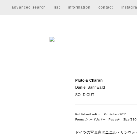
advanced search
list
information
contact
instagr
Pluto & Charon
Daniel Sannwald
SOLD OUT
Publisher/Ludion
Published/2011
Format/ハードカバー Pages/- Size/230*
ドイツの写真家ダニエル・サンウォールド