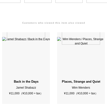
Customers who viewed this item also viewed
Back in the Days
Places, Strange and Quiet
Jamel Shabazz
Wim Wenders
¥11,000（¥10,000 + tax）
¥11,000（¥10,000 + tax）