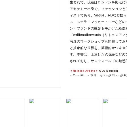
生まれで、現在はロンドンを拠点に
アカデミー出身で、ファッションと
ィストであり、Vogue、i-Dな
ス、ステラ・マッカートニーなどの
ン・ブランドの撮影も手がけた経歴
「writtenafterwards（リ
写真のワークショップも開催してお
と抽象的な世界を、芸術的かつ未来
す。本書は、上述したVogueなど
されており、サンウォールドの魅惑
＜Related Artists＞
Guy Bourdin
＜Condition＞ 本体：カバー少スレ・