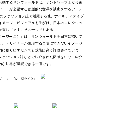
活動するサンウォールドは、アントワープ王立芸術
アートが交錯する独創的な世界を演出をするアーテ
ど数々のファッション誌で活躍する他、ナイキ、アディダ
イメージ・ビジュアルも手がけ、日本のコレクショ
を有してます。その一つでもある
トゥンアフターワーズ）」は、サンウォールドを日本に招いて
り、デザイナーが表現する言葉にできないイメージ
的に創り出すセンスと技術は高く評価されていま
のファッション誌などで紹介された図版を中心に紹介
的な世界が堪能できる一冊です。
少キズ・少ヨゴレ、縁少イタミ