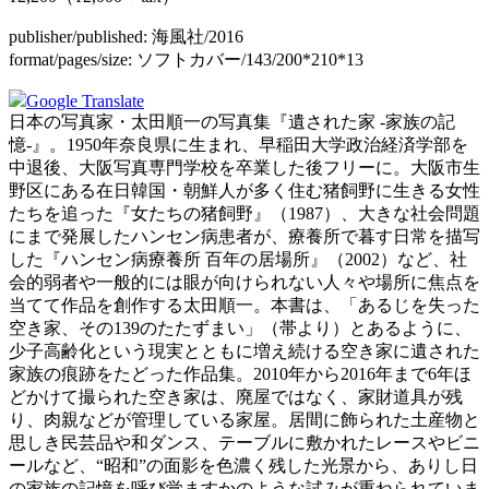
publisher/published:
海風社/2016
format/pages/size:
ソフトカバー/143/200*210*13
Google Translate
日本の写真家・太田順一の写真集『遺された家 -家族の記
憶-』。1950年奈良県に生まれ、早稲田大学政治経済学部を
中退後、大阪写真専門学校を卒業した後フリーに。大阪市生
野区にある在日韓国・朝鮮人が多く住む猪飼野に生きる女性
たちを追った『女たちの猪飼野』（1987）、大きな社会問題
にまで発展したハンセン病患者が、療養所で暮す日常を描写
した『ハンセン病療養所 百年の居場所』（2002）など、社
会的弱者や一般的には眼が向けられない人々や場所に焦点を
当てて作品を創作する太田順一。本書は、「あるじを失った
空き家、その139のたたずまい」（帯より）とあるように、
少子高齢化という現実とともに増え続ける空き家に遺された
家族の痕跡をたどった作品集。2010年から2016年まで6年ほ
どかけて撮られた空き家は、廃屋ではなく、家財道具が残
り、肉親などが管理している家屋。居間に飾られた土産物と
思しき民芸品や和ダンス、テーブルに敷かれたレースやビニ
ールなど、“昭和”の面影を色濃く残した光景から、ありし日
の家族の記憶を呼び覚ますかのような試みが重ねられていま