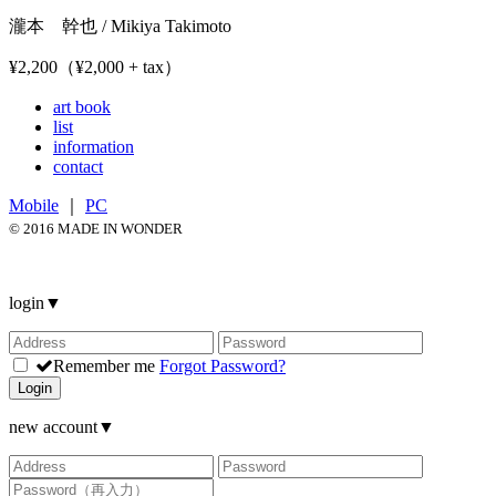
瀧本 幹也 / Mikiya Takimoto
¥2,200（¥2,000 + tax）
art book
list
information
contact
Mobile
｜
PC
© 2016 MADE IN WONDER
login
▼
Remember me
Forgot Password?
Login
new account
▼