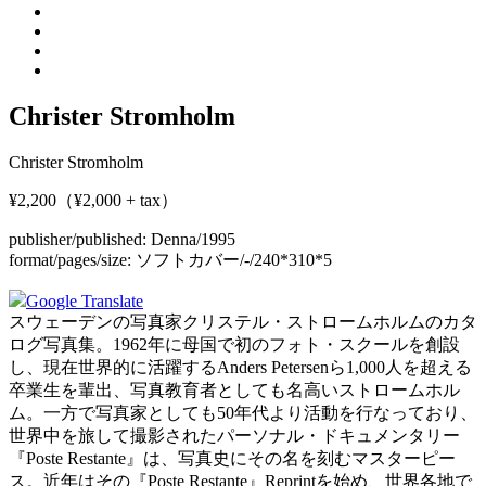
Christer Stromholm
Christer Stromholm
¥2,200（¥2,000 + tax）
publisher/published:
Denna/1995
format/pages/size:
ソフトカバー/-/240*310*5
Google Translate
スウェーデンの写真家クリステル・ストロームホルムのカタ
ログ写真集。1962年に母国で初のフォト・スクールを創設
し、現在世界的に活躍するAnders Petersenら1,000人を超える
卒業生を輩出、写真教育者としても名高いストロームホル
ム。一方で写真家としても50年代より活動を行なっており、
世界中を旅して撮影されたパーソナル・ドキュメンタリー
『Poste Restante』は、写真史にその名を刻むマスターピー
ス。近年はその『Poste Restante』Reprintを始め、世界各地で