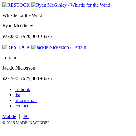
Whistle for the Wind
Ryan McGinley
¥22,000（¥20,000 + tax）
Terrain
Jackie Nickerson
¥27,500（¥25,000 + tax）
art book
list
information
contact
Mobile
｜
PC
© 2016 MADE IN WONDER