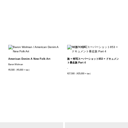
American Denim A New Folk Art
族 = 特写スーパーショット853 = ドキュメン
ト暴走族 Part 4
Baron Wolman
-
¥5,500（¥5,000 + tax）
¥27,500（¥25,000 + tax）