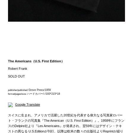
The Americans（U.S. First Edition）
Robert Frank
SOLD OUT
Grove Press/1959
publisher/published:
ハードカバー/-/193*215*18
format/pages/size:
Google Translate
スイスに生まれ、アメリカで活躍した20世紀を代表する偉大なる写真家ロバー
ト・フランクの写真集『The American（U.S. First Edition）』。1958年にフラン
スのDelpire社より『Les Americains』が発表され、翌59年にはデザイン・テキ
ストの異なる U.S.Editionが刊行、以降は欧米の数々の出版社よりReprintが繰り