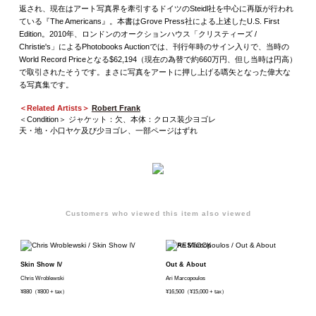
返され、現在はアート写真界を牽引するドイツのSteidl社を中心に再版が行われ
ている『The Americans』。本書はGrove Press社による上述したU.S. First
Edition。2010年、ロンドンのオークションハウス「クリスティーズ /
Christie's」によるPhotobooks Auctionでは、刊行年時のサイン入りで、当時の
World Record Priceとなる$62,194（現在の為替で約660万円、但し当時は円高）
で取引されたそうです。まさに写真をアートに押し上げる嚆矢となった偉大な
る写真集です。
＜Related Artists＞
Robert Frank
＜Condition＞ ジャケット：欠、本体：クロス装少ヨゴレ
天・地・小口ヤケ及び少ヨゴレ、一部ページはずれ
Customers who viewed this item also viewed
Skin Show Ⅳ
Out & About
Chris Wroblewski
Ari Marcopoulos
¥880（¥800 + tax）
¥16,500（¥15,000 + tax）