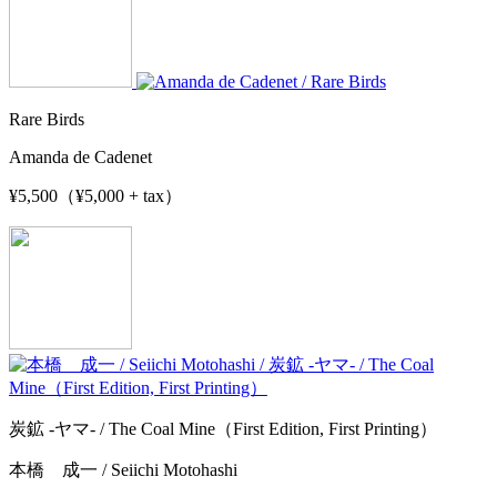
Rare Birds
Amanda de Cadenet
¥5,500（¥5,000 + tax）
炭鉱 -ヤマ- / The Coal Mine（First Edition, First Printing）
本橋 成一 / Seiichi Motohashi