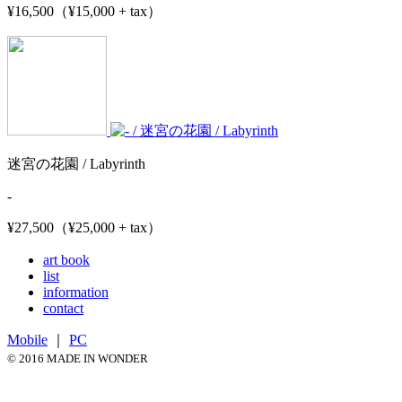
¥16,500（¥15,000 + tax）
迷宮の花園 / Labyrinth
-
¥27,500（¥25,000 + tax）
art book
list
information
contact
Mobile
｜
PC
© 2016 MADE IN WONDER