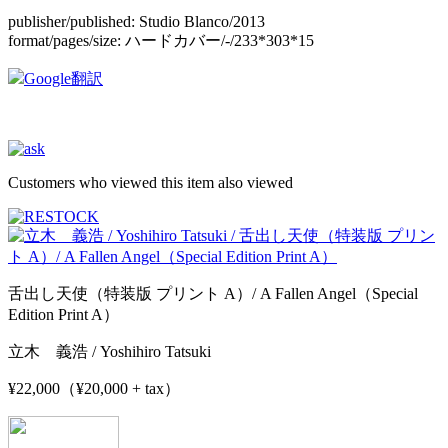
publisher/published:
Studio Blanco/2013
format/pages/size:
ハードカバー/-/233*303*15
Google翻訳
Customers who viewed this item also viewed
舌出し天使（特装版 プリント A）/ A Fallen Angel（Special
Edition Print A）
立木 義浩 / Yoshihiro Tatsuki
¥22,000（¥20,000 + tax）