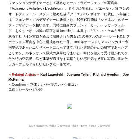
ファッションデザイナーとして著名なカール・ラガーフェルドの写真集
『Axiaaeion / Achelleio / L'achilleion』。ドイツに生まれ、ピエール・バルマンの
オートクチュール・メゾンに勤めた後「クロエ」のデザイナーに就任、2年後に
は「フェンディ」のデザイナーに抜擢され、80年代以降は「シャネル」のチー
フ・デザイナーを担います。同時に自身のブランド「カール・ラガーフェル
ド」を立ち上げ、以降の活躍は周知の通り。本書は、ギリシャ・ケルキラ島に
あるアヒリオン宮殿を舞台に撮影された男女2名のモデルのポートレート及びフ
ァッション写真を中心に構成された一冊。1891年オーストリア＝ハンガリー帝
国皇妃であったエリザベートによって建立された避寒のための離宮であったア
ヒリオン。ルネッサンス様式の豪華な佇まいと、時代を超えて受け継がれてき
た独特の空気感。島と建築が織りなす素晴らしい雰囲気を見事に写真に収めた
ラガーフェルドらしいセレブな一冊です。
＜Related Artists＞
Karl Lagerfeld
、
Juergen Teller
、
Richard Avedon
、
Joe
McKenna
＜Condition＞ 本体：カバー少スレ・少ヨゴレ
見返しシールハガシ跡
Customers who viewed this item also viewed