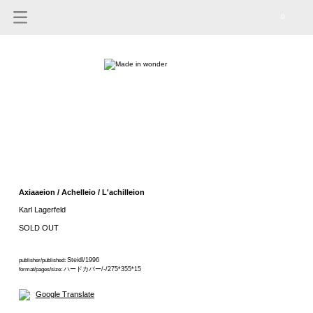
0
Axiaaeion / Achelleio / L'achilleion
Karl Lagerfeld
SOLD OUT
Steidl/1996
publisher/published:
ハードカバー/-/275*355*15
format/pages/size:
Google Translate