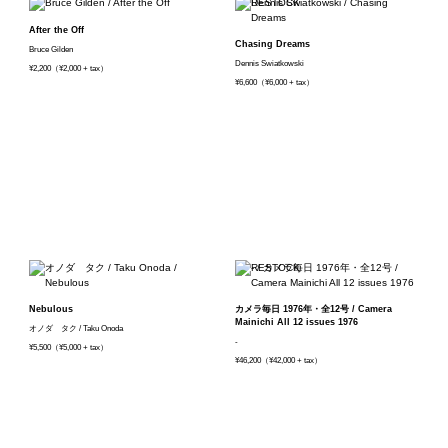
After the Off
Chasing Dreams
Bruce Gilden
Dennis Swiatkowski
¥2,200（¥2,000 + tax）
¥6,600（¥6,000 + tax）
Nebulous
カメラ毎日 1976年・全12号 / Camera
Mainichi All 12 issues 1976
オノダ タク / Taku Onoda
-
¥5,500（¥5,000 + tax）
¥46,200（¥42,000 + tax）