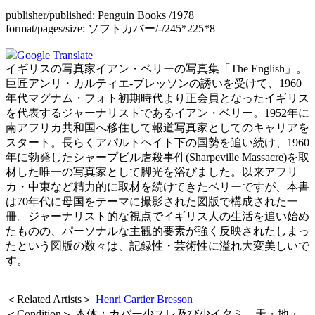
publisher/published:
Penguin Books /1978
format/pages/size:
ソフトカバー/-/245*225*8
Google Translate
イギリスの写真家イアン・ベリーの写真集「The English」。
巨匠アンリ・カルティエ-ブレッソンの誘いを受けて、1960
年代マグナム・フォト初期時代より正会員となったイギリス
を代表するジャーナリストであるイアン・ベリー。1952年に
南アフリカ共和国へ移住して報道写真家としてのキャリアを
スタート。長らくアパルトヘイト下の国勢を追い続け、1960
年に勃発したシャープビル虐殺事件(Sharpeville Massacre)を取
材した唯一の写真家として脚光を浴びました。以来アフリ
カ・中東など精力的に取材を続けてきたベリーですが、本書
は70年代に母国をテーマに撮影された図版で構成された一
冊。ジャーナリスト的な視点でイギリス人の生活を追い始め
たものの、パーソナルな主観的要素が強く反映されたしまっ
たという図版の数々は、記録性・芸術性に溢れ大変美しいで
す。
＜Related Artists＞
Henri Cartier Bresson
＜Condition＞ 本体：カバー少スレ及び少イタミ、天・地・