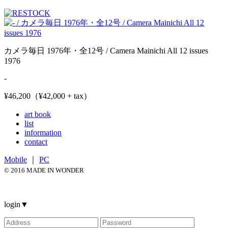
カメラ毎日 1976年・全12号 / Camera Mainichi All 12 issues
1976
-
¥46,200（¥42,000 + tax）
art book
list
information
contact
Mobile
｜
PC
© 2016 MADE IN WONDER
login
▼