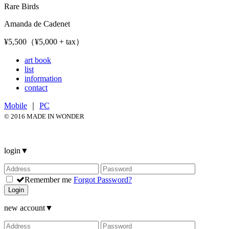
Rare Birds
Amanda de Cadenet
¥5,500（¥5,000 + tax）
art book
list
information
contact
Mobile
｜
PC
© 2016 MADE IN WONDER
login
▼
Remember me
Forgot Password?
Login
new account
▼