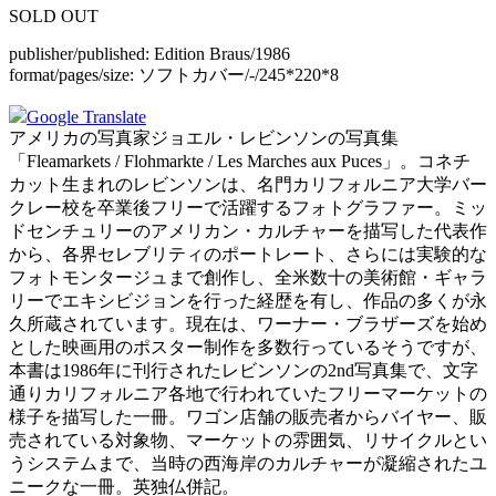
SOLD OUT
publisher/published:
Edition Braus/1986
format/pages/size:
ソフトカバー/-/245*220*8
Google Translate
アメリカの写真家ジョエル・レビンソンの写真集
「Fleamarkets / Flohmarkte / Les Marches aux Puces」。コネチ
カット生まれのレビンソンは、名門カリフォルニア大学バー
クレー校を卒業後フリーで活躍するフォトグラファー。ミッ
ドセンチュリーのアメリカン・カルチャーを描写した代表作
から、各界セレブリティのポートレート、さらには実験的な
フォトモンタージュまで創作し、全米数十の美術館・ギャラ
リーでエキシビジョンを行った経歴を有し、作品の多くが永
久所蔵されています。現在は、ワーナー・ブラザーズを始め
とした映画用のポスター制作を多数行っているそうですが、
本書は1986年に刊行されたレビンソンの2nd写真集で、文字
通りカリフォルニア各地で行われていたフリーマーケットの
様子を描写した一冊。ワゴン店舗の販売者からバイヤー、販
売されている対象物、マーケットの雰囲気、リサイクルとい
うシステムまで、当時の西海岸のカルチャーが凝縮されたユ
ニークな一冊。英独仏併記。