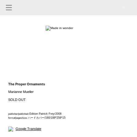
0
The Proper Ornaments
Marianne Mueller
SOLD OUT
Edition Patrick Frey/2008
publisher/published:
ハードカバー/160/188*258*15
format/pages/size:
Google Translate