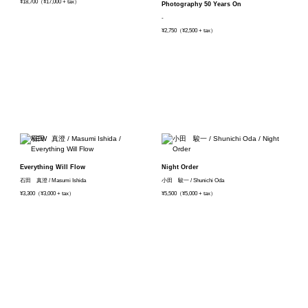
¥18,700（¥17,000 + tax）
Photography 50 Years On
-
¥2,750（¥2,500 + tax）
Everything Will Flow
Night Order
石田 真澄 / Masumi Ishida
小田 駿一 / Shunichi Oda
¥3,300（¥3,000 + tax）
¥5,500（¥5,000 + tax）