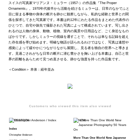
スイスの写真家マリアンヌ・ミュラー（1957-）の作品集『The Proper
Ornaments』。1970年代後半から活動を続けるミュラーは、日常のなかでふと
目に留まる事物や身体の断片を静かに観察しながら、私的な経験と世界との関
係を探求してきた写真家です。本書は約12年にわたる作品をまとめた代表作の
ひとつで、自宅や旅先で撮影された写真によって構成されています。写し出さ
れるのは人物の身体、動物、植物、室内の風景や日用品など、ごく身近なもの
ばかりです。しかしミュラーの視線を通すことで、それらは単なる記録を超え
た存在感を帯び始めます。明確な物語が語られるわけではなく、写真は連想や
感覚によって緩やかにつながりながら展開し、見る者を独自の世界へと導きま
す。見過ごされがちな日常の断片に潜む豊かさを掬い上げる本書は、自己と世
界の距離をあらためて見つめ直させる、静かな強度を持った作品集です。
＜Condition＞ 本体：経年並み
Customers who viewed this item also viewed
Index
Christopher Anderson
More Than One World New Japanese