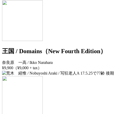
王国 / Domains（New Fourth Edition）
奈良原 一高 / Ikko Narahara
¥9,900（¥9,000 + tax）