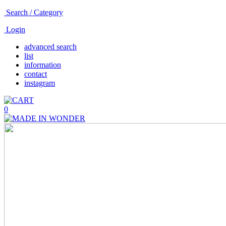
Search / Category
Login
advanced search
list
information
contact
instagram
0