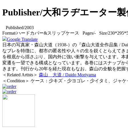
Publisher/大和ラヂエーター
Published/2003
Format/ハードカバー&スリップケース Pages/- Size/230*295*5
Google Translate
日本の写真家・森山大道（1938-）の『森山大道全作品集 / Dai
なブレを特徴に、都市の匿名性や人々の生を鋭くとらえてきま
を根底から揺さぶり、国内外に強い衝撃を与えています。本書
変遷を一望できる構成となっています。各巻にはスナップか
きます。刊行から20年を経た現在もなお、森山の全貌を把
＜Related Artists＞
森山 大道 / Daido Moriyama
＜Condition＞ ケース：少キズ・少ヨゴレ・少イタミ、ジ