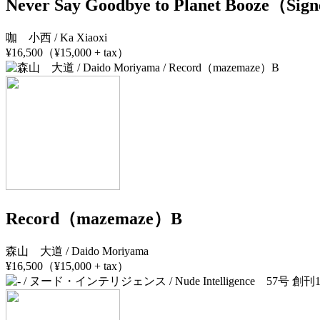
Never Say Goodbye to Planet Booze（Sig
咖 小西 / Ka Xiaoxi
¥16,500（¥15,000 + tax）
Record（mazemaze）B
森山 大道 / Daido Moriyama
¥16,500（¥15,000 + tax）