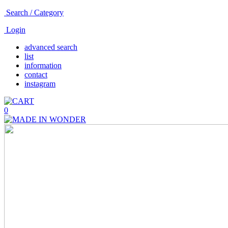
Search / Category
Login
advanced search
list
information
contact
instagram
0