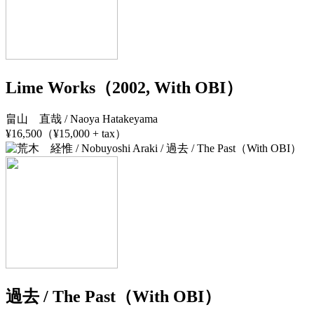
Lime Works（2002, With OBI）
畠山 直哉 / Naoya Hatakeyama
¥16,500（¥15,000 + tax）
過去 / The Past（With OBI）