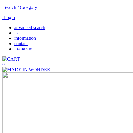
Search / Category
Login
advanced search
list
information
contact
instagram
0