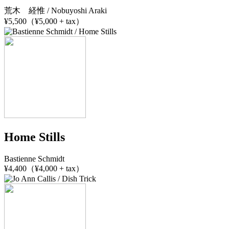
荒木 経惟 / Nobuyoshi Araki
¥5,500（¥5,000 + tax）
Home Stills
Bastienne Schmidt
¥4,400（¥4,000 + tax）