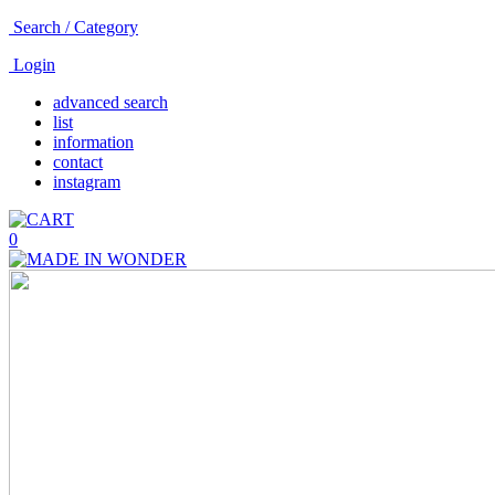
Search / Category
Login
advanced search
list
information
contact
instagram
0