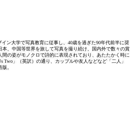
ザイン大学で写真教育に従事し、40歳を過ぎた90年代前半に奨
日本、中国等世界を旅して写真を撮り続け、国内外で数々の賞
人間の姿がモノクロで詩的に表現されており、あたたかく時に
 Two」（英訳）の通り、カップルや友人などなど「二人」
語版。