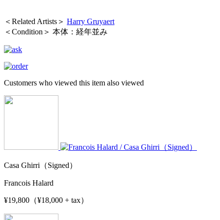
＜Related Artists＞
Harry Gruyaert
＜Condition＞ 本体：経年並み
Customers who viewed this item also viewed
Casa Ghirri（Signed）
Francois Halard
¥19,800（¥18,000 + tax）