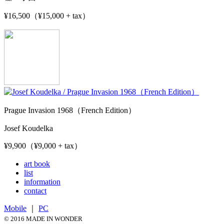
¥16,500（¥15,000 + tax）
Prague Invasion 1968（French Edition）
Josef Koudelka
¥9,900（¥9,000 + tax）
art book
list
information
contact
Mobile
｜
PC
© 2016 MADE IN WONDER