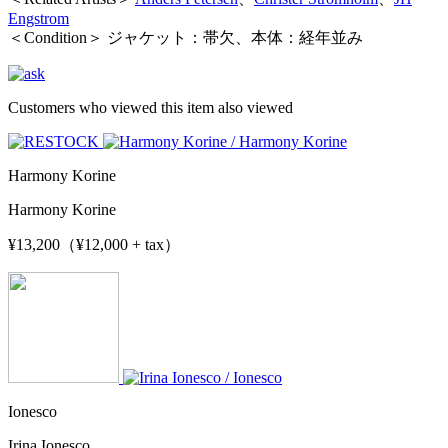
Engstrom
＜Condition＞ ジャケット：帯欠、本体：経年並み
Customers who viewed this item also viewed
Harmony Korine
Harmony Korine
¥13,200（¥12,000 + tax）
Ionesco
Irina Ionesco