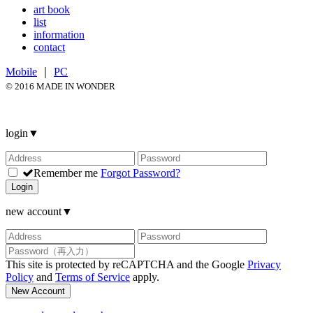
art book
list
information
contact
Mobile
｜
PC
© 2016 MADE IN WONDER
login
▼
Remember me
Forgot Password?
Login
new account
▼
This site is protected by reCAPTCHA and the Google
Privacy
Policy
and
Terms of Service
apply.
New Account