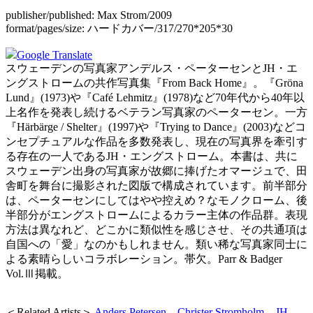
publisher/published:
Max Strom/2009
format/pages/size:
ハードカバー/317/270*205*30
Google Translate
スウェーデンの写真家アンデルス・ペーターセンとJH・エ
ングストロームの共作写真集『From Back Home』。『Gröna
Lund』(1973)や『Café Lehmitz』(1978)など70年代から40年以
上名作を発表し続けるベテラン写真家のペーターセン。一方
『Härbärge / Shelter』(1997)や『Trying to Dance』(2003)などコ
ンセプチュアルな作品を多数発表し、現在の写真界を牽引す
る存在の一人であるJH・エングストローム。本書は、共に
スウェーデン出身の写真家が故郷に捧げたオマージュで、田
舎町を舞台に撮影された図版で構成されています。前半部分
は、ペーターセンにしてはやや控えめ？なモノクローム、後
半部分がエングストロームによるカラー主体の作品群。表現
方法は異なれど、どこかに類似性を感じさせ、その共通項は
自国への「愛」なのかもしれません。類い稀な写真家同士に
よる素晴らしいコラボレーション。帯欠。Parr & Badger
Vol.Ⅲ掲載。
＜Related Artists＞
Anders Petersen
、
Christer Stromholm
、
JH