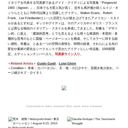
イタリアを代表する写真家であるグイド・グイディによる写真集『Preganziol
1983（Signed）』。日本でも大変人気が高く、近年も再評価が続くルイジ・ギ
ッリらとともに70年代以降より活躍したグイディ。Walker Evans、Robert
Frank、Lee Friedlanderといった巨匠たちが築き上げてきたアメリカン・スタイ
ルがあるとすれば、ギッリやグイディは、そのアメリカやイギリス・フランス
とは異なる独自のイタリアン・スタイルを形成してきました。対象を「デザイ
ン的」に捉え、「建築的思考」とでも言えるような様々な根源的・本質的・多
層的な思考のもとに図版・ページネーションを構成、そしてカラーに対する鋭
い感性。本書は、とある一つの空間の表情を、時間の経過、それらによる光の
変化や素材の変化をシークエンスで見せたグイディらしい作品集。1000部限
定。エディションナンバー入り。
写真家サイン入り
。
＜Related Artists＞
Guido Guidi
、
Luigi Ghirri
＜Condition＞ 本体：カバーヨゴレ、天・地・小口少ヤケ、見開き角少折れ、ペ
ージ縁少キズ・少イタミ
Customers who viewed this item also viewed