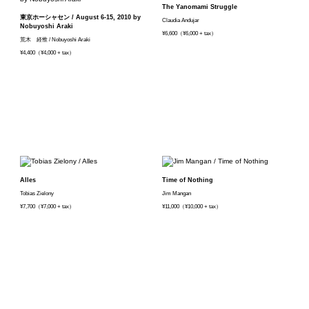
The Yanomami Struggle
東京ホーシャセン / August 6-15, 2010 by
Claudia Andujar
Nobuyoshi Araki
¥6,600（¥6,000 + tax）
荒木 経惟 / Nobuyoshi Araki
¥4,400（¥4,000 + tax）
Alles
Time of Nothing
Tobias Zielony
Jim Mangan
¥7,700（¥7,000 + tax）
¥11,000（¥10,000 + tax）