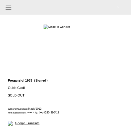
0
Preganziol 1983（Signed）
Guido Guidi
SOLD OUT
Mack/2013
publisher/published:
ハードカバー/-/280*390*13
format/pages/size:
Google Translate