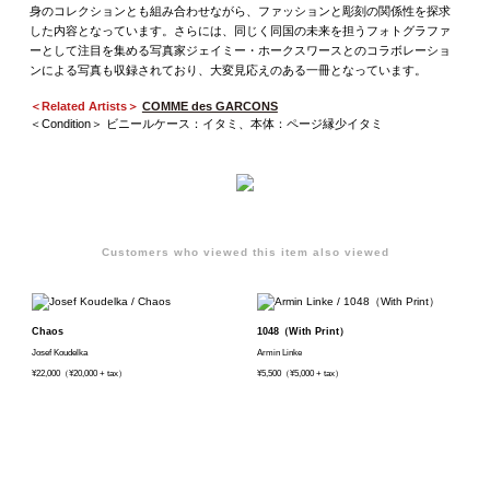
身のコレクションとも組み合わせながら、ファッションと彫刻の関係性を探求
した内容となっています。さらには、同じく同国の未来を担うフォトグラファ
ーとして注目を集める写真家ジェイミー・ホークスワースとのコラボレーショ
ンによる写真も収録されており、大変見応えのある一冊となっています。
＜Related Artists＞
COMME des GARCONS
＜Condition＞ ビニールケース：イタミ、本体：ページ縁少イタミ
Customers who viewed this item also viewed
Chaos
1048（With Print）
Josef Koudelka
Armin Linke
¥22,000（¥20,000 + tax）
¥5,500（¥5,000 + tax）