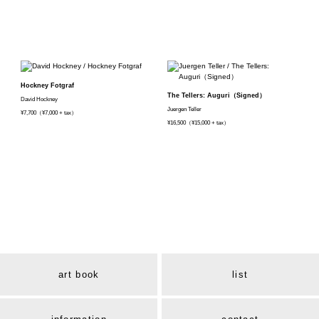
Hockney Fotgraf
The Tellers: Auguri（Signed）
David Hockney
Juergen Teller
¥7,700（¥7,000 + tax）
¥16,500（¥15,000 + tax）
art book
list