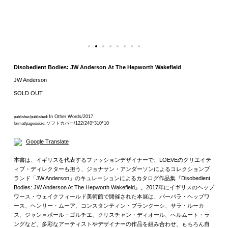
Disobedient Bodies: JW Anderson At The Hepworth Wakefield
JW Anderson
SOLD OUT
In Other Words/2017
publisher/published:
ソフトカバー/122/240*310*10
format/pages/size:
Google Translate
本書は、イギリスを代表するファッションデザイナーで、LOEVEのクリエイテ
ィブ・ディレクターも担う、ジョナサン・アンダーソンによるコレクションブ
ランド「JW Anderson」のキュレーションによるカタログ作品集『Disobedient
Bodies: JW Anderson At The Hepworth Wakefield』。2017年にイギリスのヘップ
ワース・ウェイクフィールド美術館で開催された本展は、バーバラ・ヘップワ
ース、ヘンリー・ムーア、コンスタンティン・ブランクーシ、サラ・ルーカ
ス、ジャン＝ポール・ゴルチエ、クリスチャン・ディオール、ヘルムート・ラ
ングなど、多彩なアーティストやデザイナーの作品を組み合わせ、もちろん自