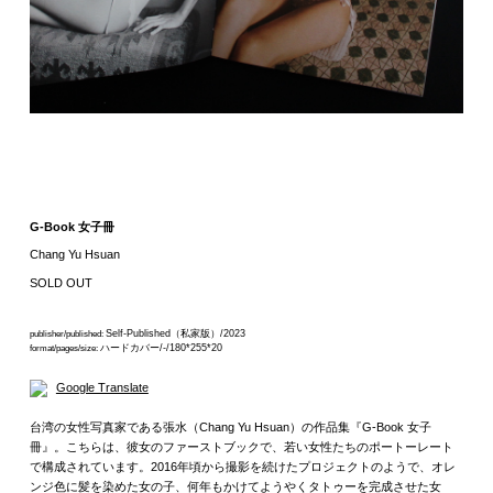
G-Book 女子冊
Chang Yu Hsuan
SOLD OUT
Self-Published（私家版）/2023
publisher/published:
ハードカバー/-/180*255*20
format/pages/size:
Google Translate
台湾の女性写真家である張水（Chang Yu Hsuan）の作品集『G-Book 女子
冊』。こちらは、彼女のファーストブックで、若い女性たちのポートーレート
で構成されています。2016年頃から撮影を続けたプロジェクトのようで、オレ
ンジ色に髪を染めた女の子、何年もかけてようやくタトゥーを完成させた女