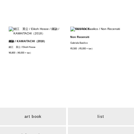
Non Recensiti
鎌鼬 / KAMAITACHI（2018）
Gabriele Basilico
細江 英公 / Eikoh Hosoe
¥5,500（¥5,000 + tax）
¥8,800（¥8,000 + tax）
art book
list