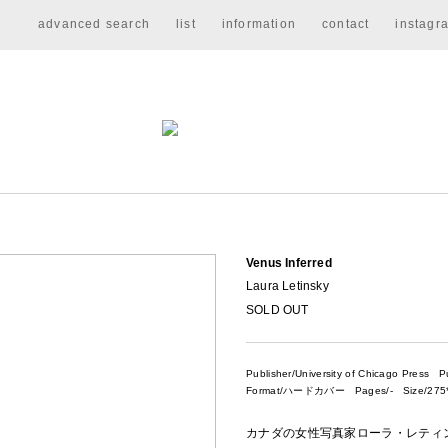
advanced search
list
information
contact
instagr
Venus Inferred
Laura Letinsky
SOLD OUT
Publisher/University of Chicago Press
Pub
Format/ハードカバー Pages/- Size/275*
カナダの女性写真家ローラ・レティンスキ