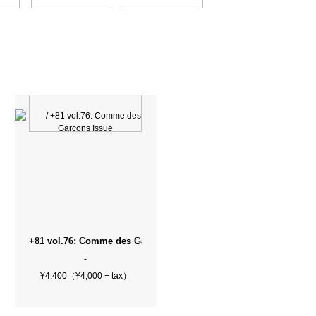
Intelligence 19号 美女陶酔号
+81 vol.76: Comme des Garcons Issue
-
¥4,400（¥4,000 + tax）