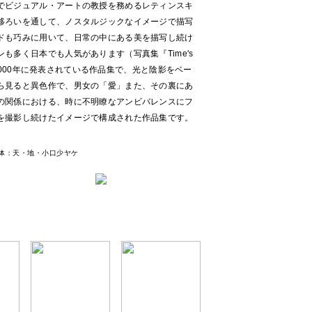
でビジュアル・アートの教授を務めるレティンスキ
移ろいを通して、ノスタルジックなイメージで描写
ドも巧みに用いて、日常の中にある美を描写し続け
も多く日本でも人気があります（写真集『Time's
は、2000年に発表されている作品集で、光と陰影をベー
ら見ると異色作で、男女の「愛」また、その裏にあ
の関係における、時に不明瞭なアンビバレンスにフ
を撮影し続けたイメージで構成された作品集です。
、本体：天・地・小口少ヤケ