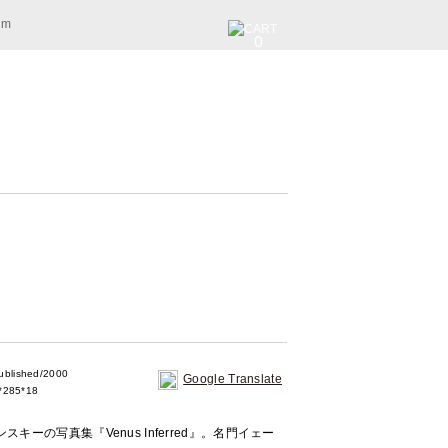
am
0
lished/2000
Google Translate
285*18
ーの写真集『Venus Inferred』。名門イェー