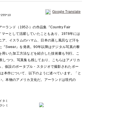
Google Translate
255*10
ド（1952-）の作品集『Country Fair
のスイマーとして活躍していたこともあり、1978年には
ニア、イスラムのハマム、日本の蒸し風呂など汗を
『Swear』を発表。90年以降はデジタル写真の黎
opを用いた加工方法などを紹介した技術書も刊行。こ
発表しつつ、写真集も残しており、こちらはアメリカ
がら、仮設のポータブル・スタジオで撮影されたポー
 Markは本作について、以下のように述べています。「と
い。本物のアメリカ文化だ。アーランドは現代の
少イタミ
少シミ