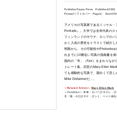
Publisher/Capra Press
Published/1981
Format/ソフトカバー Pages/- Size/203*
アメリカの写真家であるミッケル・アーラン
Portraits』。大学では全米代表
フィンランドのサウナ、ロシアのバ
かく入浴の歴史をイラストで紹介した
明期から、その可能性やPhotosh
れまでに10冊近い写真の指南書を
国内の「市」（Fair）をまわりな
トレート集。巨匠のMary Ellen
ても感動的な写真で、面白くて悲し
Mike Disfarmerだ」。
＜Related Artists＞
Mary Ellen Mark
＜Condition＞ 本体：カバー少ヨゴレ・
天・地・小口少ヤケ・少シミ、ページ余白