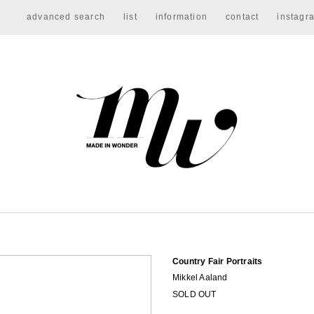
advanced search
list
information
contact
instagr
Country Fair Portraits
Mikkel Aaland
SOLD OUT