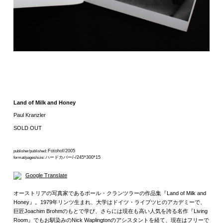
Land of Milk and Honey
Paul Kranzler
SOLD OUT
Fotohof/2005
publisher/published:
ハードカバー/-/245*300*15
format/pages/size:
Google Translate
オーストリアの写真家であるポール・クランツラーの作品集『Land of Milk and
Honey』。1979年リンツ生まれ、大学はドイツ・ライプツヒのアカデミーで、
巨匠Joachim Brohmのもとで学び、さらには現在も高い人気を誇る名作『Living
Room』でもお馴染みのNick Waplingtonのアシスタントを経て、現在はフリーで