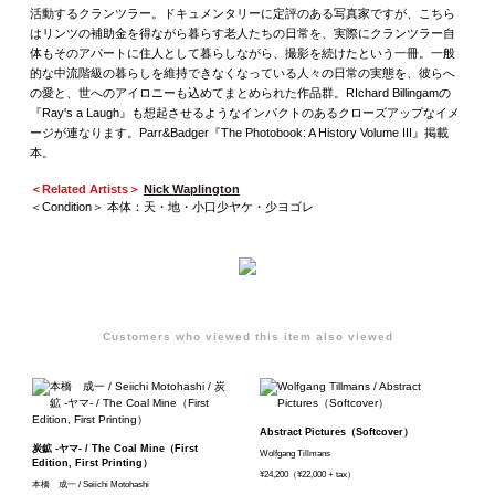
活動するクランツラー。ドキュメンタリーに定評のある写真家ですが、こちら
はリンツの補助金を得ながら暮らす老人たちの日常を、実際にクランツラー自
体もそのアパートに住人として暮らしながら、撮影を続けたという一冊。一般
的な中流階級の暮らしを維持できなくなっている人々の日常の実態を、彼らへ
の愛と、世へのアイロニーも込めてまとめられた作品群。RIchard Billingamの
『Ray's a Laugh』も想起させるようなインパクトのあるクローズアップなイメ
ージが連なります。Parr&Badger『The Photobook: A History Volume III』掲載
本。
＜Related Artists＞
Nick Waplington
＜Condition＞ 本体：天・地・小口少ヤケ・少ヨゴレ
Customers who viewed this item also viewed
Abstract Pictures（Softcover）
炭鉱 -ヤマ- / The Coal Mine（First
Wolfgang Tillmans
Edition, First Printing）
¥24,200（¥22,000 + tax）
本橋 成一 / Seiichi Motohashi