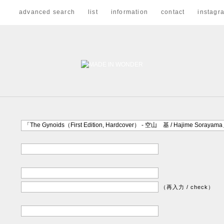
advanced search
list
information
contact
instagr
（再入力 / check）