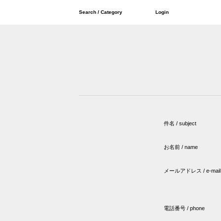
Search / Category
Login
件名 / subject
お名前 / name
メールアドレス / e-mail
電話番号 / phone