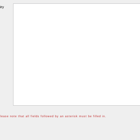
ry
ote that all fields followed by an asterisk must be filled in.