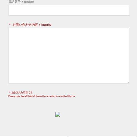
電話番号 / phone
＊ お問い合わせ内容 / inquiry
＊は必須入力項目です
Please note that all fields followed by an asterisk must be filled in.