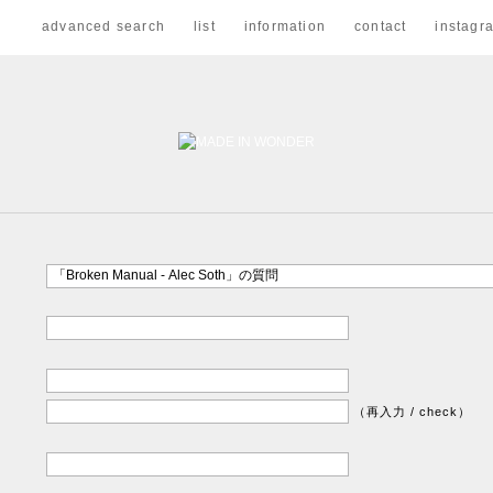
advanced search
list
information
contact
instagr
（再入力 / check）