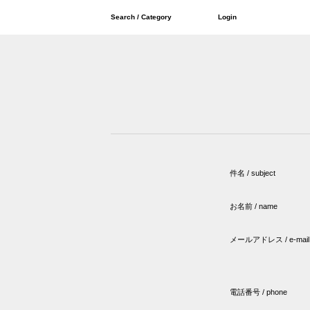
Search / Category
Login
件名 / subject
お名前 / name
メールアドレス / e-mail
電話番号 / phone