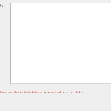
ry
ote that all fields followed by an asterisk must be filled in.