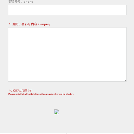
電話番号 / phone
＊ お問い合わせ内容 / inquiry
＊は必須入力項目です
Please note that all fields followed by an asterisk must be filled in.