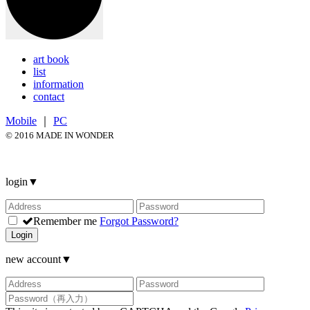
art book
list
information
contact
Mobile
｜
PC
© 2016 MADE IN WONDER
login
▼
Remember me
Forgot Password?
Login
new account
▼