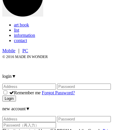
art book
list
information
contact
Mobile
｜
PC
© 2016 MADE IN WONDER
login
▼
Remember me
Forgot Password?
Login
new account
▼