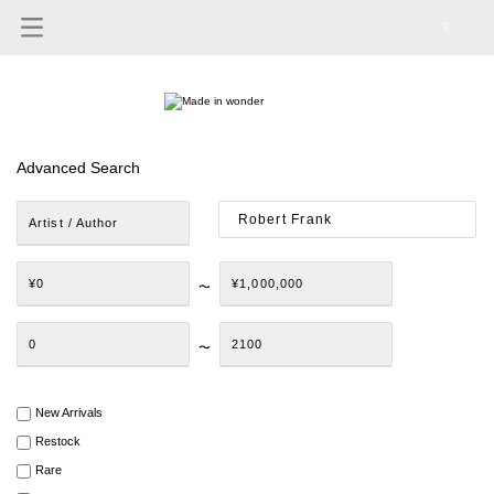
0
Advanced Search
Artist / Author
¥0
¥1,000,000
〜
0
2100
〜
New Arrivals
Restock
Rare