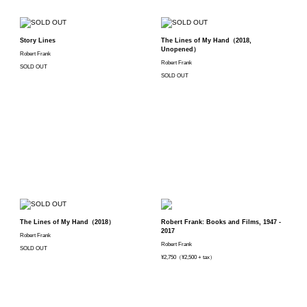
Story Lines
The Lines of My Hand（2018,
Unopened）
Robert Frank
Robert Frank
SOLD OUT
SOLD OUT
The Lines of My Hand（2018）
Robert Frank: Books and Films, 1947 -
2017
Robert Frank
Robert Frank
SOLD OUT
¥2,750（¥2,500 + tax）