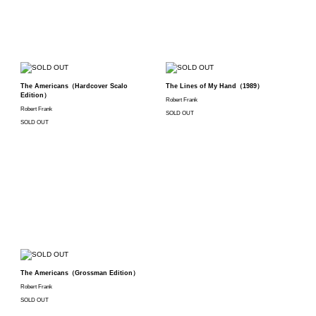
The Americans（Hardcover Scalo
The Lines of My Hand（1989）
Edition）
Robert Frank
Robert Frank
SOLD OUT
SOLD OUT
The Americans（Grossman Edition）
Robert Frank
SOLD OUT