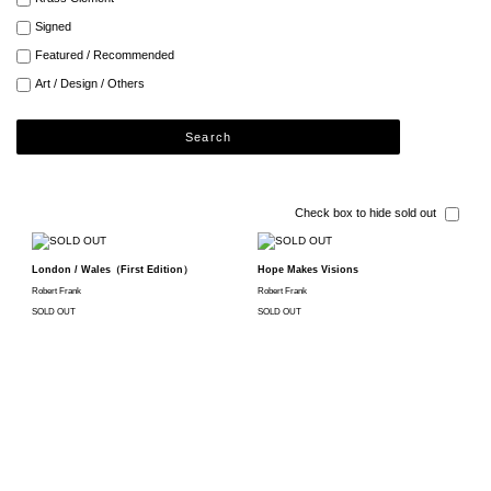
Signed
Featured / Recommended
Art / Design / Others
Search
Check box to hide sold out
London / Wales（First Edition）
Hope Makes Visions
Robert Frank
Robert Frank
SOLD OUT
SOLD OUT