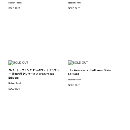
Robert Frank
Robert Frank
SOLD OUT
SOLD OUT
ロバート・フランク 11人のフォトグラファ
The Americans（Softcover Scalo
ー 写真の歴史シリーズ 2（Paperback
Edition）
Edition）
Robert Frank
Robert Frank
SOLD OUT
SOLD OUT