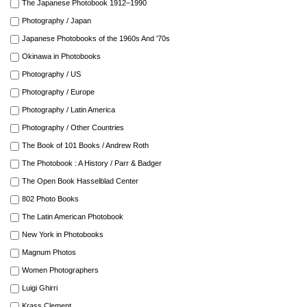
The Japanese Photobook 1912–1990
Photography / Japan
Japanese Photobooks of the 1960s And '70s
Okinawa in Photobooks
Photography / US
Photography / Europe
Photography / Latin America
Photography / Other Countries
The Book of 101 Books / Andrew Roth
The Photobook : A History / Parr & Badger
The Open Book Hasselblad Center
802 Photo Books
The Latin American Photobook
New York in Photobooks
Magnum Photos
Women Photographers
Luigi Ghirri
Krass Clement