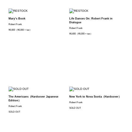
Mary’s Book
Life Dances On: Robert Frank in
Dialogue
Robert Frank
Robert Frank
¥6,600（¥6,000 + tax）
¥6,600（¥6,000 + tax）
The Americans（Hardcover Japanese
New York to Nova Scotia（Hardcover）
Edition）
Robert Frank
Robert Frank
SOLD OUT
SOLD OUT