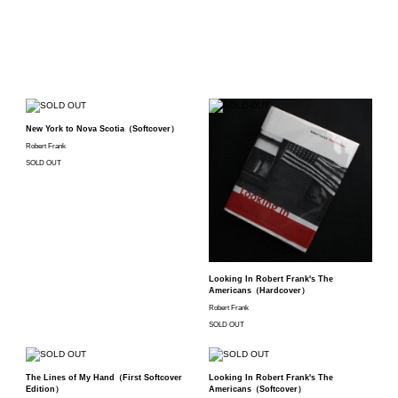
New York to Nova Scotia（Softcover）
Robert Frank
SOLD OUT
Looking In Robert Frank's The
Americans（Hardcover）
Robert Frank
SOLD OUT
The Lines of My Hand（First Softcover
Looking In Robert Frank's The
Edition）
Americans（Softcover）