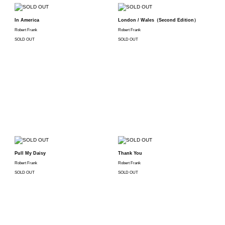
In America
London / Wales（Second Edition）
Robert Frank
Robert Frank
SOLD OUT
SOLD OUT
Pull My Daisy
Thank You
Robert Frank
Robert Frank
SOLD OUT
SOLD OUT