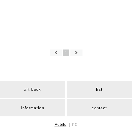
1
art book
list
information
contact
Mobile
｜
PC