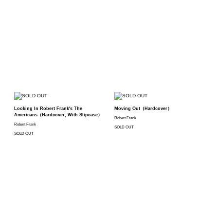
Looking In Robert Frank's The
Moving Out（Hardcover）
Americans（Hardcover, With Slipcase）
Robert Frank
Robert Frank
SOLD OUT
SOLD OUT