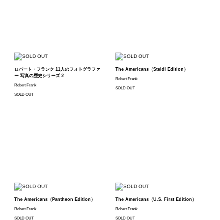
ロバート・フランク 11人のフォトグラファ
The Americans（Steidl Edition）
ー 写真の歴史シリーズ 2
Robert Frank
Robert Frank
SOLD OUT
SOLD OUT
The Americans（Pantheon Edition）
The Americans（U.S. First Edition）
Robert Frank
Robert Frank
SOLD OUT
SOLD OUT