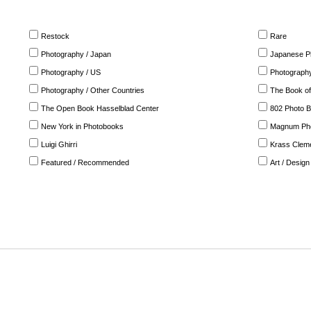
Restock
Rare
Photography / Japan
Japanese Ph
Photography / US
Photography
Photography / Other Countries
The Book of
The Open Book Hasselblad Center
802 Photo 
New York in Photobooks
Magnum Ph
Luigi Ghirri
Krass Clem
Featured / Recommended
Art / Design