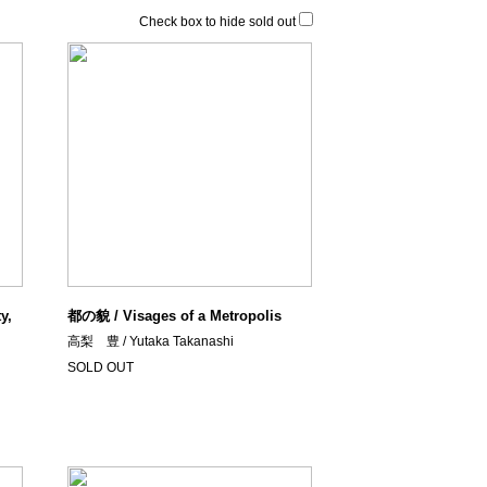
Check box to hide sold out
y,
都の貌 / Visages of a Metropolis
高梨 豊 / Yutaka Takanashi
SOLD OUT