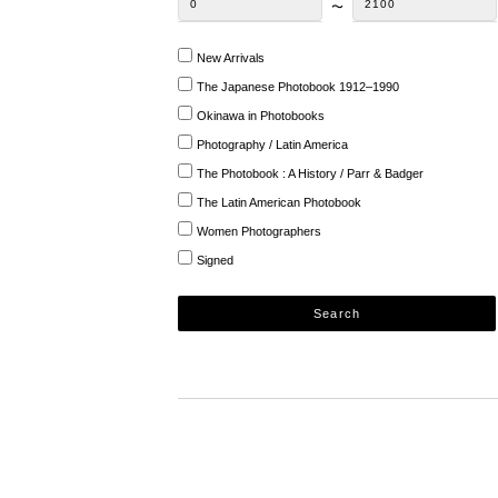
0
2100
〜
New Arrivals
The Japanese Photobook 1912–1990
Okinawa in Photobooks
Photography / Latin America
The Photobook : A History / Parr & Badger
The Latin American Photobook
Women Photographers
Signed
Search