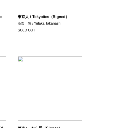
s
東京人 / Tokyoites（Signed）
高梨 豊 / Yutaka Takanashi
SOLD OUT