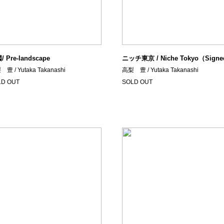
 Pre-landscape
ニッチ東京 / Niche Tokyo（Sign
豊 / Yutaka Takanashi
高梨 豊 / Yutaka Takanashi
LD OUT
SOLD OUT