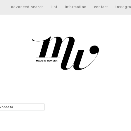
advanced search
list
information
contact
instagr