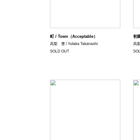
町 / Town（Acceptable）
初國/
高梨 豊 / Yutaka Takanashi
高梨 
SOLD OUT
SO