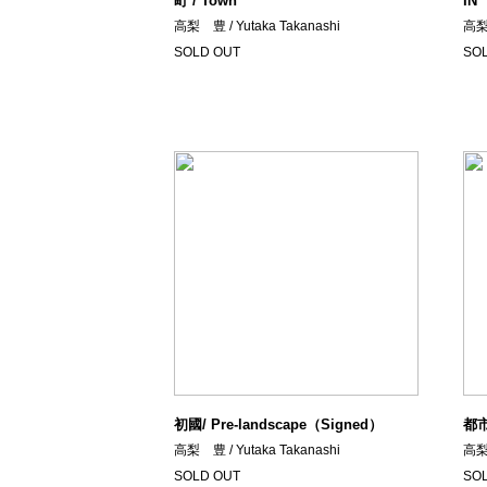
町 / Town
IN'
高梨 豊 / Yutaka Takanashi
高梨 
SOLD OUT
SO
初國/ Pre-landscape（Signed）
都市
高梨 豊 / Yutaka Takanashi
高梨 
SOLD OUT
SO