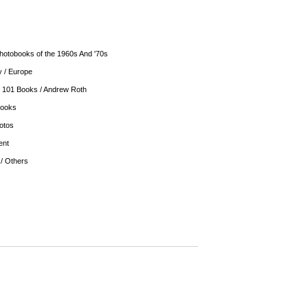
otobooks of the 1960s And '70s
 / Europe
 101 Books / Andrew Roth
Books
otos
ent
 / Others