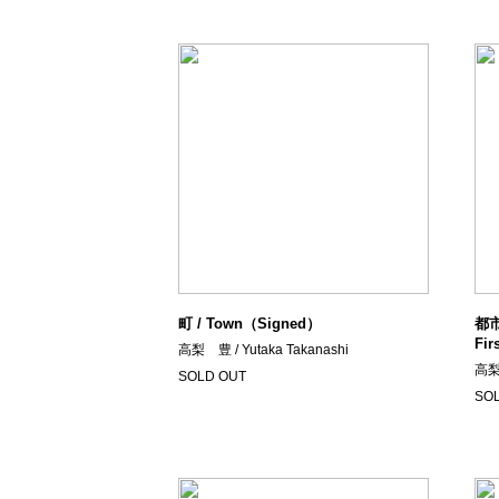
町 / Town（Signed）
都市へ
Fir
高梨 豊 / Yutaka Takanashi
高梨 
SOLD OUT
SO