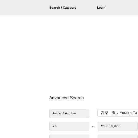
Search / Category
Login
Advanced Search
Artist / Author
¥0
¥1,000,000
〜