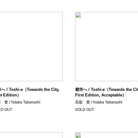
 / Toshi-e（Towards the City,
都市へ / Toshi-e（Towards the Cit
st Edition）
First Edition, Acceptable）
豊 / Yutaka Takanashi
高梨 豊 / Yutaka Takanashi
LD OUT
SOLD OUT