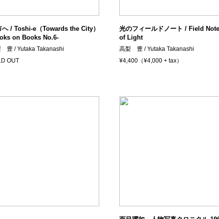
 / Toshi-e（Towards the City）
光のフィールドノート / Field Note
oks on Books No.6-
of Light
豊 / Yutaka Takanashi
高梨 豊 / Yutaka Takanashi
LD OUT
¥4,400（¥4,000 + tax）