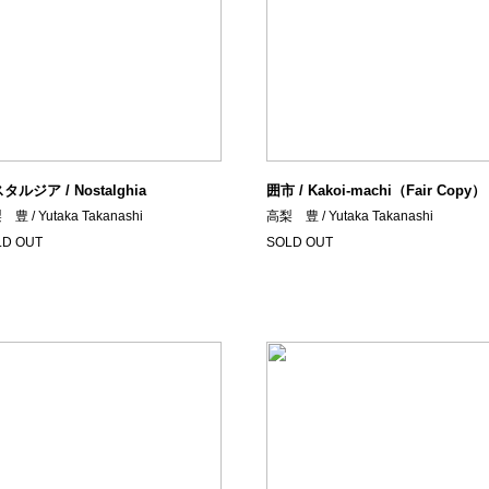
タルジア / Nostalghia
囲市 / Kakoi-machi（Fair Copy）
豊 / Yutaka Takanashi
高梨 豊 / Yutaka Takanashi
LD OUT
SOLD OUT