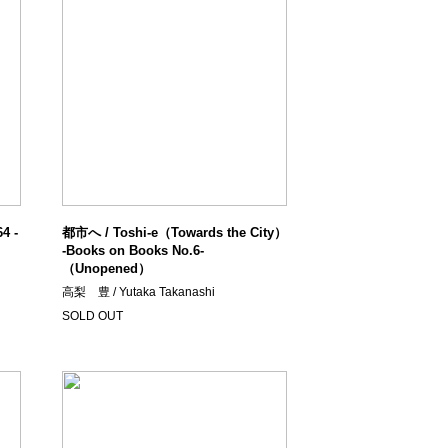
 -
都市へ / Toshi-e（Towards the City）
-Books on Books No.6-
（Unopened）
高梨 豊 / Yutaka Takanashi
SOLD OUT