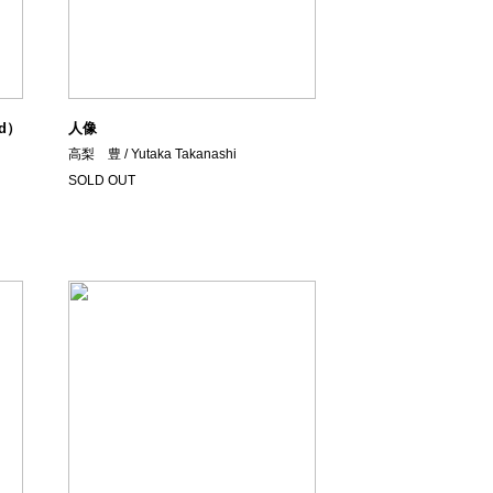
ed）
人像
高梨 豊 / Yutaka Takanashi
SOLD OUT