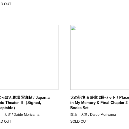
LD OUT
っぽん劇場 写真帖 / Japan,a
犬の記憶 & 終章 2冊セット / Place
to Theater Ⅱ（Signed,
in My Memory & Final Chapter 2
ceptable）
Books Set
大道 / Daido Moriyama
森山 大道 / Daido Moriyama
LD OUT
SOLD OUT