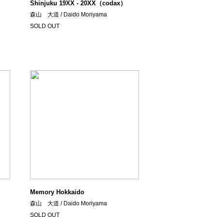
Shinjuku 19XX - 20XX（codax）
森山 大道 / Daido Moriyama
SOLD OUT
Memory Hokkaido
森山 大道 / Daido Moriyama
SOLD OUT