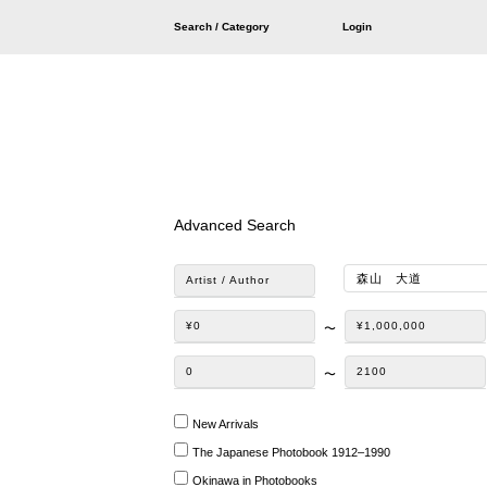
Search / Category
Login
Advanced Search
Artist / Author
¥0
¥1,000,000
〜
0
2100
〜
New Arrivals
The Japanese Photobook 1912–1990
Okinawa in Photobooks