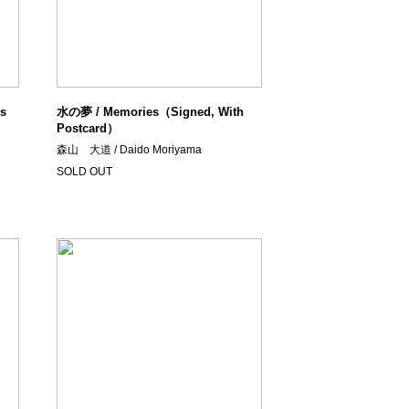
s
水の夢 / Memories（Signed, With
Postcard）
森山 大道 / Daido Moriyama
SOLD OUT