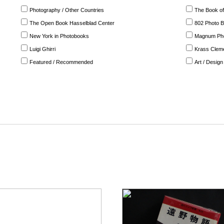
Photography / Other Countries
The Book of
The Open Book Hasselblad Center
802 Photo 
New York in Photobooks
Magnum Ph
Luigi Ghirri
Krass Clem
Featured / Recommended
Art / Design