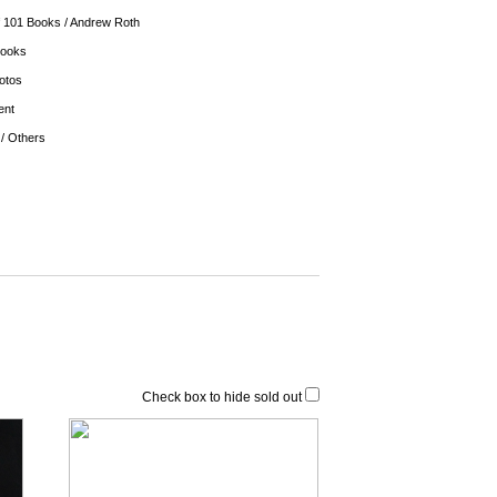
 101 Books / Andrew Roth
Books
otos
ent
 / Others
Check box to hide sold out