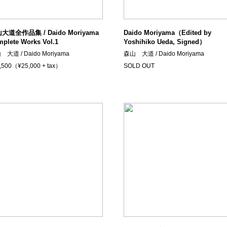
大道全作品集 / Daido Moriyama
Daido Moriyama（Edited by
plete Works Vol.1
Yoshihiko Ueda, Signed）
大道 / Daido Moriyama
森山 大道 / Daido Moriyama
,500（¥25,000 + tax）
SOLD OUT