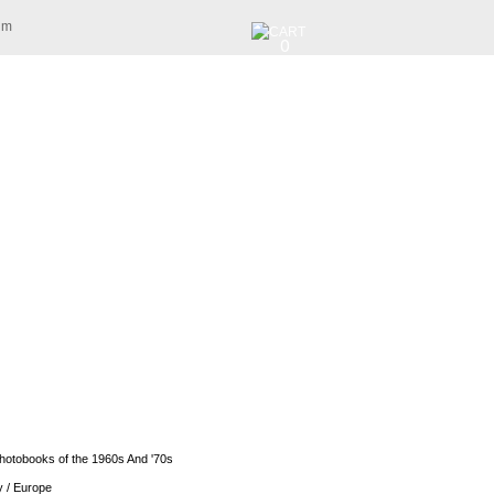
am
0
otobooks of the 1960s And '70s
 / Europe