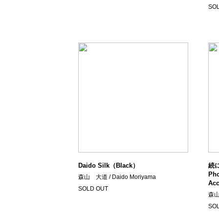
SO
Daido Silk（Black）
続に
Pho
森山 大道 / Daido Moriyama
Ac
SOLD OUT
森山 
SO