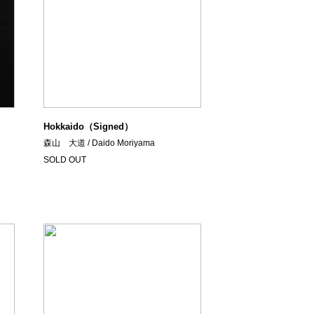
Hokkaido（Signed）
森山 大道 / Daido Moriyama
SOLD OUT