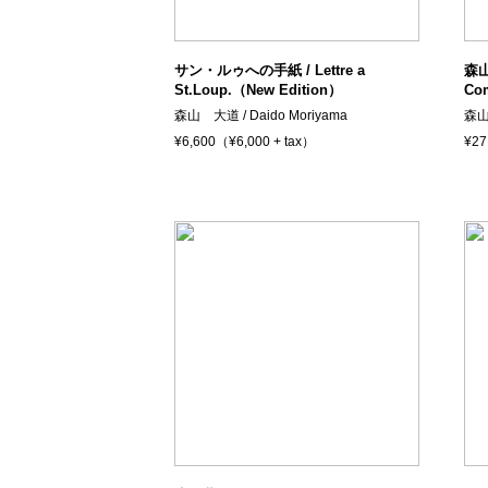
サン・ルゥへの手紙 / Lettre a
森山
St.Loup.（New Edition）
Com
森山 大道 / Daido Moriyama
森山 
¥6,600（¥6,000 + tax）
¥27