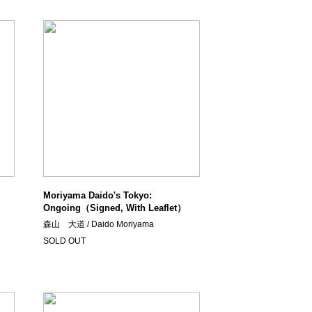
Moriyama Daido's Tokyo:
Ongoing（Signed, With Leaflet）
森山 大道 / Daido Moriyama
SOLD OUT