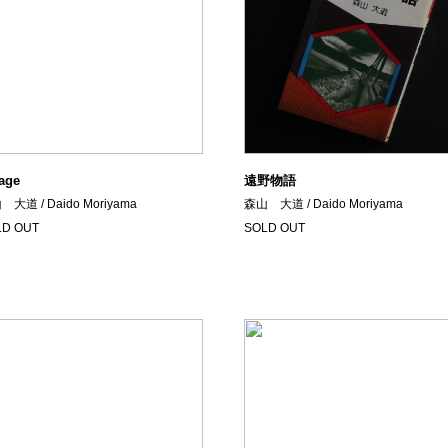
age
遠野物語
大道 / Daido Moriyama
森山 大道 / Daido Moriyama
LD OUT
SOLD OUT