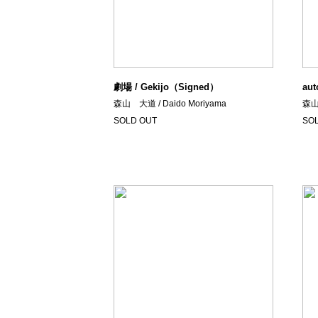
劇場 / Gekijo（Signed）
aut
森山 大道 / Daido Moriyama
森山 
SOLD OUT
SO