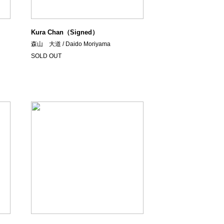
Kura Chan（Signed）
森山 大道 / Daido Moriyama
SOLD OUT