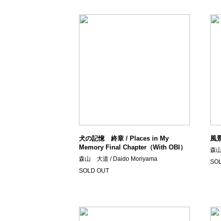
犬の記憶 終章 / Places in My
風景 
Memory Final Chapter（With OBI）
森山 
森山 大道 / Daido Moriyama
SO
SOLD OUT