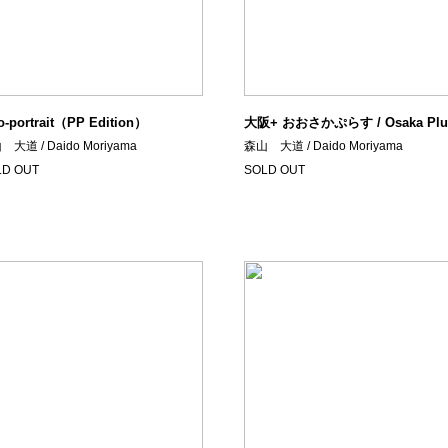
o-portrait（PP Edition）
大阪+ おおさかぷらす / Osaka Plu
大道 / Daido Moriyama
森山 大道 / Daido Moriyama
LD OUT
SOLD OUT