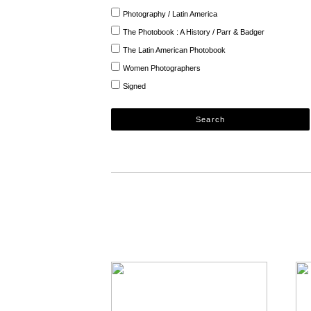
Photography / Latin America
The Photobook : A History / Parr & Badger
The Latin American Photobook
Women Photographers
Signed
Search