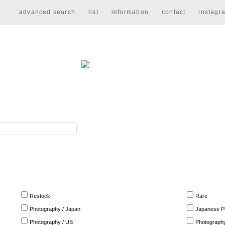
advanced search
list
information
contact
instagr
Restock
Rare
Photography / Japan
Japanese Ph
Photography / US
Photography